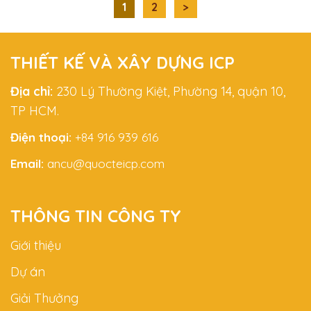
Điều
1
2
>
hướng
bài
THIẾT KẾ VÀ XÂY DỰNG ICP
viết
Địa chỉ:
230 Lý Thường Kiệt, Phường 14, quận 10,
TP HCM.
Điện thoại:
+84 916 939 616
Email:
ancu@quocteicp.com
THÔNG TIN CÔNG TY
Giới thiệu
Dự án
Giải Thưởng